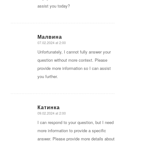
assist you today?
Малвина
07.02.2024 at 2:00
says:
Unfortunately, I cannot fully answer your
question without more context. Please
provide more information so I can assist
you further.
Катинка
09.02.2024 at 2:00
says:
I can respond to your question, but I need
more information to provide a specific
answer. Please provide more details about