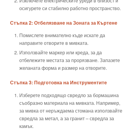
Изключете електрическите уреди в близост и
осигурете си стабилно работно пространство.
Стъпка 2: Отбелязване на Зоната за Къртене
Помислете внимателно къде искате да
направите отворите в мивката.
Използвайте маркер или креда, за да
отбележите местата за прорязване. Запазете
желаната форма и размер на отворите.
Стъпка 3: Подготовка на Инструментите
Изберете подходящо свредло за бормашина
съобразно материала на мивката. Например,
за мивка от неръждаема стомана използвайте
свредла за метал, а за гранит – свредла за
камък.