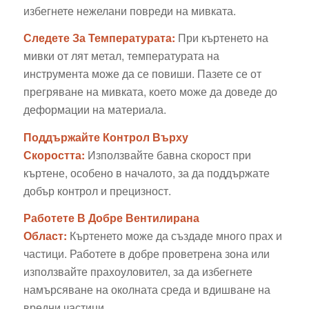
избегнете нежелани повреди на мивката.
Следете За Температурата:
При къртенето на
мивки от лят метал, температурата на
инструмента може да се повиши. Пазете се от
прегряване на мивката, което може да доведе до
деформации на материала.
Поддържайте Контрол Върху
Скоростта:
Използвайте бавна скорост при
къртене, особено в началото, за да поддържате
добър контрол и прецизност.
Работете В Добре Вентилирана
Област:
Къртенето може да създаде много прах и
частици. Работете в добре проветрена зона или
използвайте прахоуловител, за да избегнете
намърсяване на околната среда и вдишване на
вредни частици.