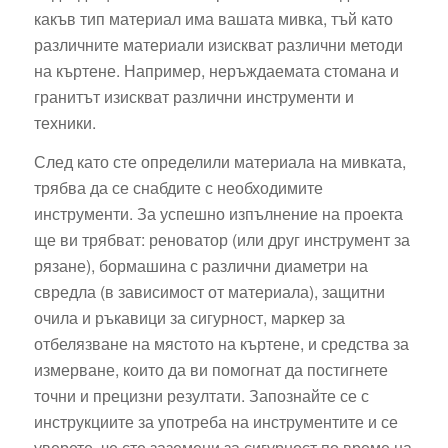
какъв тип материал има вашата мивка, тъй като
различните материали изискват различни методи
на къртене. Например, неръждаемата стомана и
гранитът изискват различни инструменти и
техники.
След като сте определили материала на мивката,
трябва да се снабдите с необходимите
инструменти. За успешно изпълнение на проекта
ще ви трябват: реноватор (или друг инструмент за
рязане), бормашина с различни диаметри на
свредла (в зависимост от материала), защитни
очила и ръкавици за сигурност, маркер за
отбелязване на мястото на къртене, и средства за
измерване, които да ви помогнат да постигнете
точни и прецизни резултати. Запознайте се с
инструкциите за употреба на инструментите и се
уверете, че сте заземени за сигурност по време на