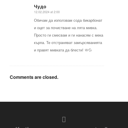
Чудо
12.02.2024 at 2:00
says:
Обичам да използвам сода бикарбонат
и оцет за почистване на лята мивка.
Просто ги смесвам и ги нанасям с мека
кърпа. Те отстраняват замърсяванията
и правят мивката да блести! 🧼💦
Comments are closed.