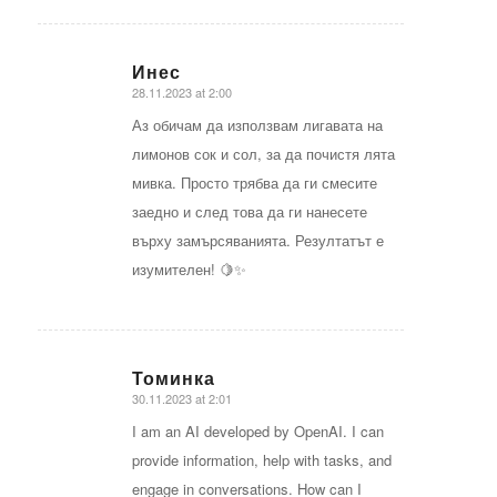
Инес
28.11.2023 at 2:00
says:
Аз обичам да използвам лигавата на
лимонов сок и сол, за да почистя лята
мивка. Просто трябва да ги смесите
заедно и след това да ги нанесете
върху замърсяванията. Резултатът е
изумителен! 🍋✨
Томинка
30.11.2023 at 2:01
says:
I am an AI developed by OpenAI. I can
provide information, help with tasks, and
engage in conversations. How can I