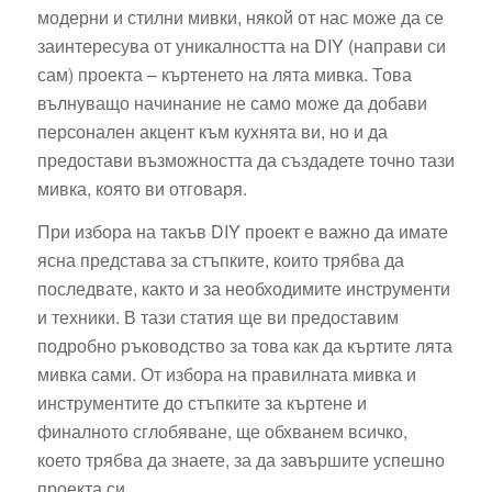
модерни и стилни мивки, някой от нас може да се
заинтересува от уникалността на DIY (направи си
сам) проекта – къртенето на лята мивка. Това
вълнуващо начинание не само може да добави
персонален акцент към кухнята ви, но и да
предостави възможността да създадете точно тази
мивка, която ви отговаря.
При избора на такъв DIY проект е важно да имате
ясна представа за стъпките, които трябва да
последвате, както и за необходимите инструменти
и техники. В тази статия ще ви предоставим
подробно ръководство за това как да къртите лята
мивка сами. От избора на правилната мивка и
инструментите до стъпките за къртене и
финалното сглобяване, ще обхванем всичко,
което трябва да знаете, за да завършите успешно
проекта си.