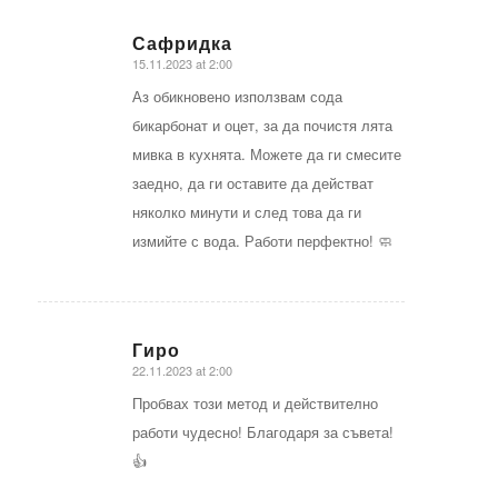
Сафридка
15.11.2023 at 2:00
says:
Аз обикновено използвам сода
бикарбонат и оцет, за да почистя лята
мивка в кухнята. Можете да ги смесите
заедно, да ги оставите да действат
няколко минути и след това да ги
измийте с вода. Работи перфектно! 🧼
Гиро
22.11.2023 at 2:00
says:
Пробвах този метод и действително
работи чудесно! Благодаря за съвета!
👍